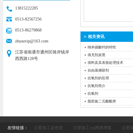
13815222285
0513-82567256
0513-86279868
相关资讯
zhusuvip@163.com
纳米碳酸钙的特性
江苏省南通市通州区骑岸镇岸
填充剂炭黑
西西路128号
填料及其表面处理技术
自由基捕获剂
抗氧剂的应用
抗氧剂简介
抗氧剂
脂肪族二元酸酯类
友情链接：
注塑加工染色管
注塑加工vip网易博客
注塑加