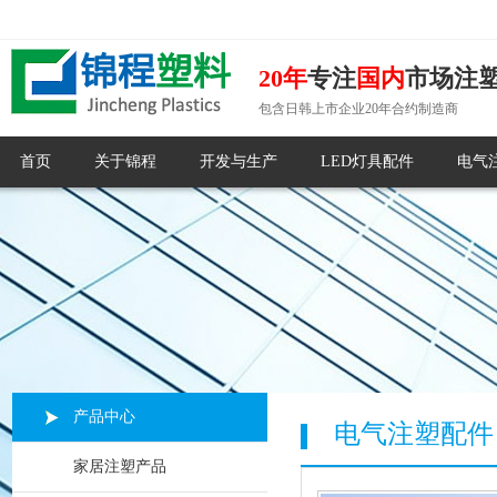
20年
专注
国内
市场注
包含日韩上市企业20年合约制造商
首页
关于锦程
开发与生产
LED灯具配件
电气
产品中心
电气注塑配件
家居注塑产品