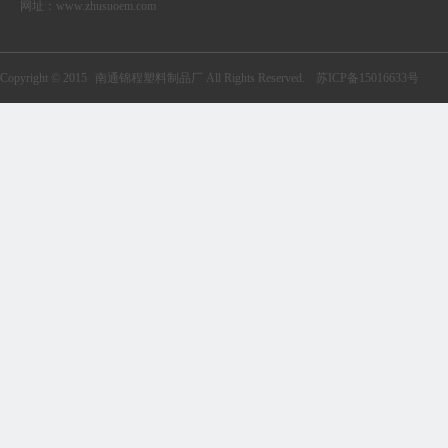
网址：
www.zhusuoem.com
Copyright © 2015
南通锦程塑料制品厂
All Rights Reserved.
苏ICP备15016633号