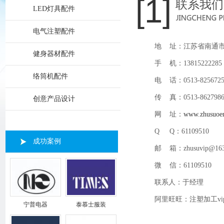
[1]
联系我们
LED灯具配件
电气注塑配件
地 址：江苏省南通市
健身器材配件
手 机：13815222285 
络筒机配件
电 话：0513-8256725
传 真：0513-8627986
创意产品设计
网 址：
www.zhusuoe
Q Q：61109510
成功案例
邮 箱：zhusuvip@163
微 信：61109510
联系人：于经理
阿里旺旺：注塑加工vi
宁普电器
泰慕士服装