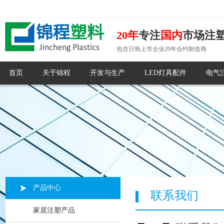
20年
专注
国内
市场注
包含日韩上市企业20年合约制造商
首页
关于锦程
开发与生产
LED灯具配件
电气
产品中心
联系我们
家居注塑产品