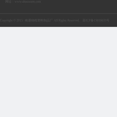
网址：
www.zhusuoem.com
Copyright © 2015
南通锦程塑料制品厂
All Rights Reserved.
苏ICP备15016633号