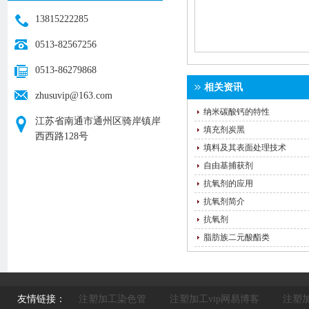
13815222285
0513-82567256
0513-86279868
相关资讯
zhusuvip@163.com
纳米碳酸钙的特性
江苏省南通市通州区骑岸镇岸
填充剂炭黑
西西路128号
填料及其表面处理技术
自由基捕获剂
抗氧剂的应用
抗氧剂简介
抗氧剂
脂肪族二元酸酯类
友情链接：
注塑加工染色管
注塑加工vip网易博客
注塑加