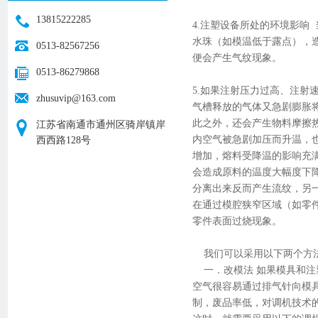
13815222285
4.注塑设备所处的环境影响
水珠（如模温低于露点），
0513-82567256
便会产生气纹现象。
0513-86279868
5.如果注射压力过高、注
zhusuvip@163.com
气槽释放的气体又急剧膨胀
此之外，还会产生物料摩擦
江苏省南通市通州区骑岸镇岸
内空气被急剧加压而升温，
西西路128号
增加，熔料受降温的影响充
会造成原料的温度大幅度下
分离出来反而产生流纹，另
在通过模腔狭窄区域（如零
零件表面过烧现象。
我们可以采用以下两个方
一．改模法 如果模具和注
空气很容易通过排气针向模
制，废品率低，对调机技术