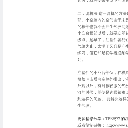
这时，就需要采用以下的调
二．调机法 这一调机的方
部。小空腔内的空气由于未
的根部也就不会产生气纹问
小凸台根部以后，就要立即
级点。起早了，注塑件容易
气纹为止，太慢了又容易产
练习，但它却是初学者必须学
处。
注塑件的小凸台部位，在模
熔胶冲击后向空腔外排出，
外观以外，有时很轻微的气
漆的时候，即使是肉眼都难
到这样的问题。 要解决这
生气纹。
更多精彩分享：TPE材料的
或者复制链接：
http://www.