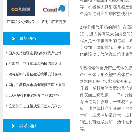
可能很窄甚至不能成型制品。
等，机器越大其射嘴孔相应
料流经过时产生摩擦热使料
江苏联发纺织股份
第七〇四研究所
2.模具排气不畅的影响 在
有限公司
短 ，进入具有较大自由空
最新动态
程又是气体被排出的过程，
之类加工缝隙排气，使流道
国家支持新疆发展纺织服装产业带...
体的流动，气体逸出熔体表
注塑加工中注塑模具凸模结构设计
3.塑料熔体自身产生气体的
锦程塑料与昌信生活携手设计多款...
产生气体，那么塑料熔体在
蒸汽的影响 水蒸汽来源主
国内注塑模具市场出现供不应求局面
具后，塑料熔体表面水蒸汽
件表面过烧现象。 （2）分
3D注塑模具取代铝制产品成趋势
背压过高）影响，一些易挥
注塑加工之注塑成型工艺对几何形...
应。造成塑料产生分解气的
大机，或缓冲垫量过大，或
间过长而造成分解；熔体在
联系我们
等。