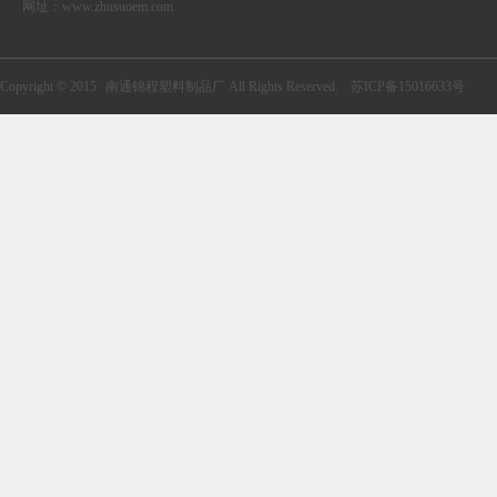
网址：
www.zhusuoem.com
Copyright © 2015
南通锦程塑料制品厂
All Rights Reserved.
苏ICP备15016633号