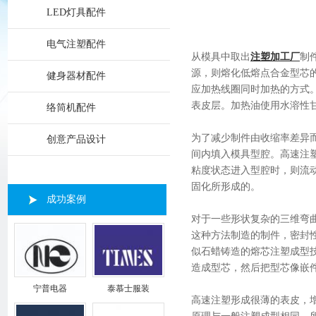
LED灯具配件
电气注塑配件
从模具中取出
注塑加工厂
制
源，则熔化低熔点合金型芯
健身器材配件
应加热线圈同时加热的方式
表皮层。加热油使用水溶性
络筒机配件
为了减少制件由收缩率差异
创意产品设计
间内填入模具型腔。高速注
粘度状态进入型腔时，则流
固化所形成的。
成功案例
对于一些形状复杂的三维弯
这种方法制造的制件，密封
似石蜡铸造的熔芯注塑成型技
造成型芯，然后把型芯像嵌
宁普电器
泰慕士服装
高速注塑形成很薄的表皮，