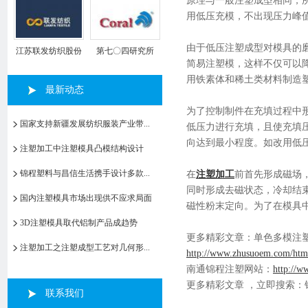
原理与一般注塑成型相同，
用低压充模，不出现压力峰
由于低压注塑成型对模具的
江苏联发纺织股份
第七〇四研究所
简易注塑模，这样不仅可以
有限公司
用铁素体和稀土类材料制造
最新动态
为了控制制件在充填过程中
国家支持新疆发展纺织服装产业带...
低压力进行充填，且使充填
向达到最小程度。如改用低
注塑加工中注塑模具凸模结构设计
锦程塑料与昌信生活携手设计多款...
在
注塑加工
前首先形成磁场
同时形成去磁状态，冷却结
国内注塑模具市场出现供不应求局面
磁性粉末定向。为了在模具
3D注塑模具取代铝制产品成趋势
更多精彩文章：单色多模注塑
注塑加工之注塑成型工艺对几何形...
http://www.zhusuoem.com/htm
南通锦程注塑网站：
http://
更多精彩文章 ，立即搜索：
联系我们