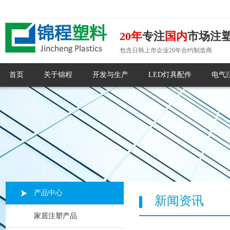
20年
专注
国内
市场注
包含日韩上市企业20年合约制造商
首页
关于锦程
开发与生产
LED灯具配件
电气
产品中心
新闻资讯
家居注塑产品