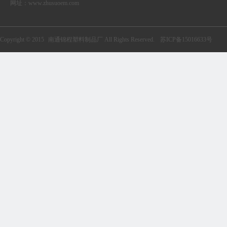
网址：
www.zhusuoem.com
Copyright © 2015
南通锦程塑料制品厂
All Rights Reserved.
苏ICP备15016633号