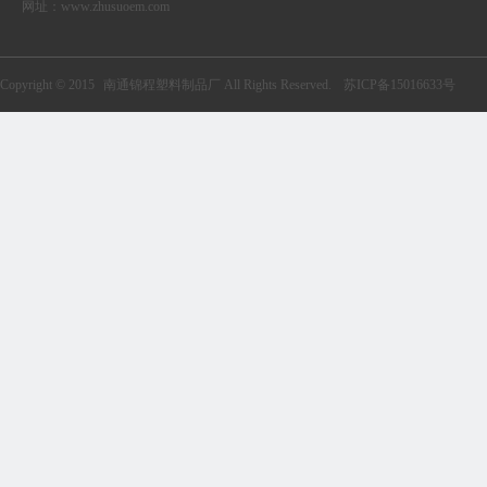
网址：
www.zhusuoem.com
Copyright © 2015
南通锦程塑料制品厂
All Rights Reserved.
苏ICP备15016633号