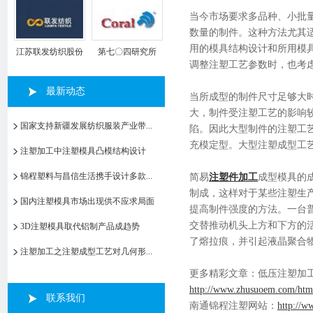
当今市场要求多品种、小批
数量的制件。这种方法尤其
用的模具结构设计和所用模
江苏联发纺织股份
第七〇四研究所
调整注塑工艺参数时，也考
有限公司
最新动态
当所成型的制件尺寸足够大
大，制件受注塑工艺的影响
国家支持新疆发展纺织服装产业带...
陷。因此大型制件的注塑工
充模定型。大型注塑成型工
注塑加工中注塑模具凸模结构设计
锦程塑料与昌信生活携手设计多款...
简易
注塑件加工
成型模具的
制成，这样对于某些注塑生产
国内注塑模具市场出现供不应求局面
提高制件强度的方法。一台
交替推动机头上方和下方的
3D注塑模具取代铝制产品成趋势
了熔拉痕，并引起液晶聚合
注塑加工之注塑成型工艺对几何形...
更多精彩文章：低压注塑加工
http://www.zhusuoem.com/htm
联系我们
南通锦程注塑网站：
http://